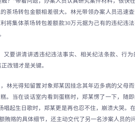
接触？”带着问题，办案人员认真研究案件材料，很快
说的茶场转包金额相差很大。林光带领办案人员迅速查
利将集体茶场转包差额款30万元据为己有的违纪违
。
案，又要讲清讲透违纪违法事实、相关纪法条款、行为
真正改错才是关键。
程中，林光得知留置对象郑某因挂念其年迈多病的父母
蛋糕。当在谈话室内看到蛋糕时，郑某愣了一下，随即
现场唱起生日歌时，郑某更是再也忍不住，崩溃大哭。
额贿赂的具体细节，还主动交代了另一名涉案人员的