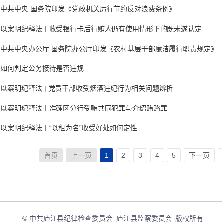
中共中央 国务院印发《党政机关厉行节约反对浪费条例》
以案明纪释法丨收受银行卡后行贿人仍有使用情形下的既未遂认定
中共中央办公厅 国务院办公厅印发《农村基层干部廉洁履行职责规定》
如何判定公务接待是否违规
以案明纪释法 | 党员干部收受烟酒违纪行为相关问题辨析
以案明纪释法丨准确区分行受贿共同犯罪与介绍贿赂罪
以案明纪释法丨“以租为名”收受好处如何定性
首页
上一页
1
2
3
4
5
下一页
© 中共庐江县纪律检查委员会 庐江县监察委员会
版权所有