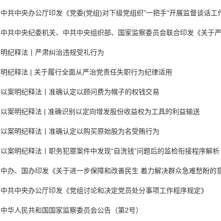
中共中央办公厅印发《党委(党组)对下级党组织"一把手"开展监督谈话工
明纪释法丨严肃纠治违规受礼行为
明纪释法 | 关于履行全面从严治党责任失职行为纪律适用
以案明纪释法丨准确认定以顾问费为幌子的权钱交易
以案明纪释法 | 准确识别以定向增发股份收益权为工具的利益输送
以案明纪释法丨准确认定以购买原始股为名受贿行为
以案明纪释法丨职务犯罪案件中发现“自洗钱”问题后的监检衔接程序解析
中办、国办印发《关于进一步保障和改善民生 着力解决群众急难愁盼的
中共中央办公厅印发《党组讨论和决定党员处分事项工作程序规定》
中华人民共和国国家监察委员会公告（第2号）