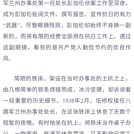
军兰州办事处第一任处长彭加伦伏案工作至深夜，
成为彭加伦批阅文件、撰写报告、宣传抗日的有力
“武器”，尽管眼镜残损，彭加伦却始终不肯换一副
新的，而将有限的经费全部用在抗日工作上。透过
这副眼镜，看到的是共产党人勤俭节约的优良作
风。
简陋的铁床，架设在当时办事处的土炕之上，
由几根简单的铁条焊接而成，冰冷坚硬，却诉说着
一段重要的历史细节。1938年2月，伍修权接任八
路军兰州办事处处长，在这张铁床上休息了无数个
短暂的夜晚。有时他坐在炕上，将铁床当作桌子办
公。一物两用，既满足休息需求，又不影响日常工