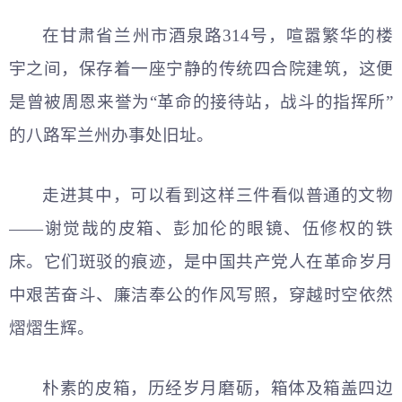
在甘肃省兰州市酒泉路314号，喧嚣繁华的楼
宇之间，保存着一座宁静的传统四合院建筑，这便
是曾被周恩来誉为“革命的接待站，战斗的指挥所”
的八路军兰州办事处旧址。
走进其中，可以看到这样三件看似普通的文物
——谢觉哉的皮箱、彭加伦的眼镜、伍修权的铁
床。它们斑驳的痕迹，是中国共产党人在革命岁月
中艰苦奋斗、廉洁奉公的作风写照，穿越时空依然
熠熠生辉。
朴素的皮箱，历经岁月磨砺，箱体及箱盖四边