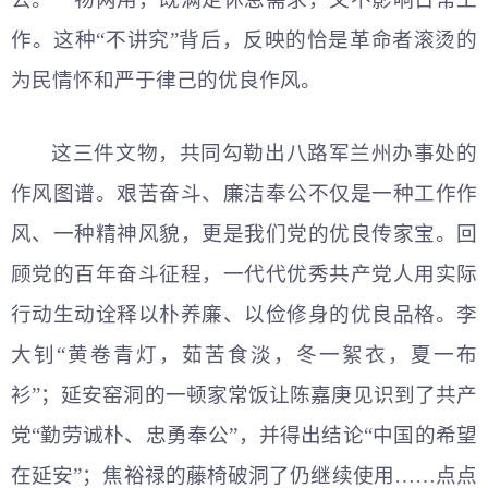
作。这种“不讲究”背后，反映的恰是革命者滚烫的
为民情怀和严于律己的优良作风。
这三件文物，共同勾勒出八路军兰州办事处的
作风图谱。艰苦奋斗、廉洁奉公不仅是一种工作作
风、一种精神风貌，更是我们党的优良传家宝。回
顾党的百年奋斗征程，一代代优秀共产党人用实际
行动生动诠释以朴养廉、以俭修身的优良品格。李
大钊“黄卷青灯，茹苦食淡，冬一絮衣，夏一布
衫”；延安窑洞的一顿家常饭让陈嘉庚见识到了共产
党“勤劳诚朴、忠勇奉公”，并得出结论“中国的希望
在延安”；焦裕禄的藤椅破洞了仍继续使用……点点