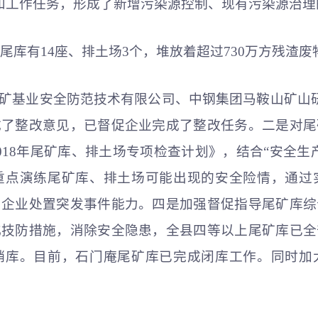
任和工作任务，形成了新增污染源控制、现有污染源治
尾库有14座、排土场3个，堆放着超过730万方残渣废
矿基业安全防范技术有限公司、中钢集团马鞍山矿山研
成了整改意见，已督促企业完成了整改任务。二是对尾
018年尾矿库、排土场专项检查计划》，结合“安全生
重点演练尾矿库、排土场可能出现的安全险情，通过
和企业处置突发事件能力。四是加强督促指导尾矿库综
化技防措施，消除安全隐患，全县四等以上尾矿库已全
销库。目前，石门庵尾矿库已完成闭库工作。同时加