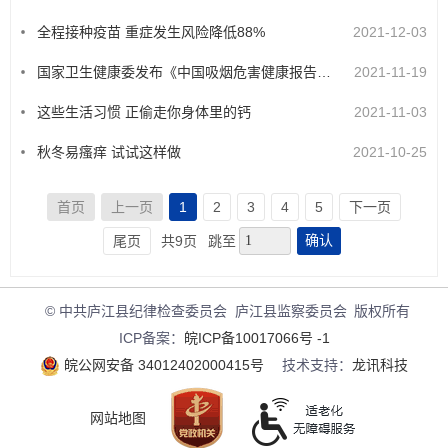
全程接种疫苗 重症发生风险降低88%
2021-12-03
国家卫生健康委发布《中国吸烟危害健康报告2020》
2021-11-19
这些生活习惯 正偷走你身体里的钙
2021-11-03
秋冬易瘙痒 试试这样做
2021-10-25
首页
上一页
1
2
3
4
5
下一页
确认
尾页
共9页
跳至
© 中共庐江县纪律检查委员会 庐江县监察委员会
版权所有
ICP备案：
皖ICP备10017066号 -1
皖公网安备 34012402000415号
技术支持：
龙讯科技
网站地图